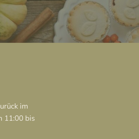
urück im
n 11:00 bis